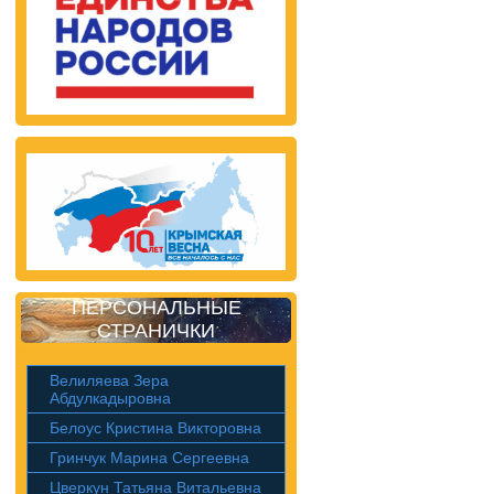
ПЕРСОНАЛЬНЫЕ
СТРАНИЧКИ
Велиляева Зера
Абдулкадыровна
Белоус Кристина Викторовна
Гринчук Марина Сергеевна
Цверкун Татьяна Витальевна