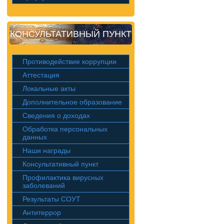
КОНСУЛЬТАТИВНЫЙ ПУНКТ
Противодействие коррупции
Аттестация
Локальные акты
Дополнительное образование
Сведения о доходах
Обработка персональных
данных
Наши награды
Консультативный пункт
Профилактика вирусных
заболеваний
Результаты СОУТ
Антитеррор