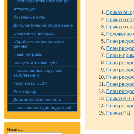
Противодействие коррупции
Аттестация
Приказ об о
Локальные акты
Приказ о со
Дополнительное образование
Приказ о со
Сведения о доходах
Положение о
План ресурс
Обработка персональных
данных
План ресурс
Наши награды
План и прик
Консультативный пункт
План ресурс
План ресурс
Профилактика вирусных
заболеваний
План ресурс
Результаты СОУТ
План ресурс
Антитеррор
План ресурс
Приказ РЦ н
Дорожная безопасность
План ресурс
Просвещение для родителей!
Приказ РЦ н
Искать...