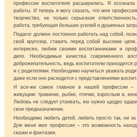
профессии воспитателя расширились. Я осознала 
работы. И теперь я могу сказать, что моя профессия
творчество, не только серьезная ответственность
работа, требующая больших усилий и душевных затра
Педагог должен постоянно работать над собой, позн
свой кругозор, ставить перед собой высокие цели
интересен, любим своими воспитанниками и проф
дело. Необходимые качества современного вос
доброжелательность, ведь воспитателю приходится ра
и с родителями. Необходимо научиться уважать родит
даже если оно расходится с представлениями воспита
И все-же самое главное в нашей профессии – 
живущим: травинке, рыбке, птичке, взрослым и, кон
Любовь не следует утаивать, ею нужно щедро одари
свое предназначение.
Необходимо любить детей, любить просто так, ни за 
Для меня моя профессия – это возможность находи
сказки и фантазии.