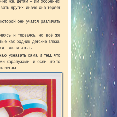
ечно же, детям – им особенно!
вать других, иначе она теряет
которой они учатся различать
чаясь и терзаясь, но всё же
тые как родник детские глаза,
о я –воспитатель.
наю узнавать сама и тем, что
и карапузами. и если что-то
оллегам.