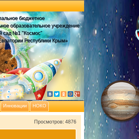
пальное бюджетное
ное образовательное учреждение
й сад №1 "Космос"
Евпатории Республики Крым»
Инновации
НОКО
Просмотров: 4876