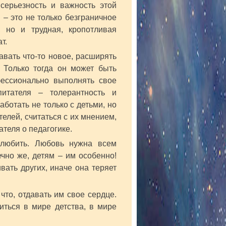
серьезность и важность этой
 – это не только безграничное
, но и трудная, кропотливая
т.
авать что-то новое, расширять
. Только тогда он может быть
ессионально выполнять свое
питателя – толерантность и
ботать не только с детьми, но
елей, считаться с их мнением,
теля о педагогике.
любить. Любовь нужна всем
ечно же, детям – им особенно!
вать других, иначе она теряет
что, отдавать им свое сердце.
ться в мире детства, в мире