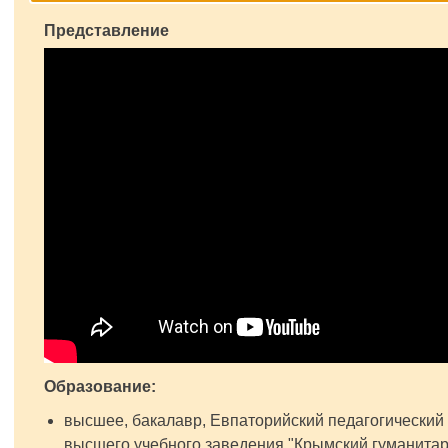
Представление
Образование:
высшее, бакалавр, Евпаторийский педагогический
высшего учебного заведения "Крымский гуманитар