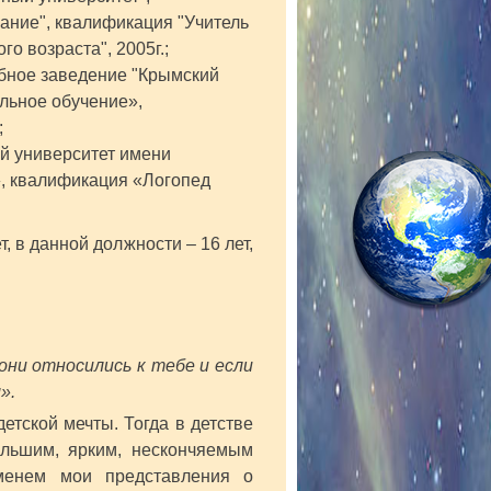
ание", квалификация "Учитель
о возраста", 2005г.;
бное заведение "Крымский
льное обучение»,
;
й университет имени
, квалификация «Логопед
, в данной должности – 16 лет,
они относились к тебе и если
».
етской мечты. Тогда в детстве
ольшим, ярким, нескончяемым
менем мои представления о