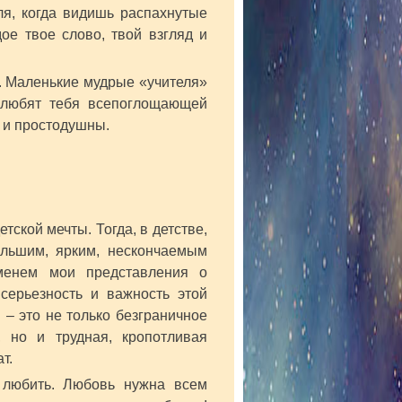
я, когда видишь распахнутые
дое твое слово, твой взгляд и
н. Маленькие мудрые «учителя»
 любят тебя всепоглощающей
ы и простодушны.
тской мечты. Тогда, в детстве,
ольшим, ярким, нескончаемым
менем мои представления о
серьезность и важность этой
 – это не только безграничное
, но и трудная, кропотливая
т.
 любить. Любовь нужна всем