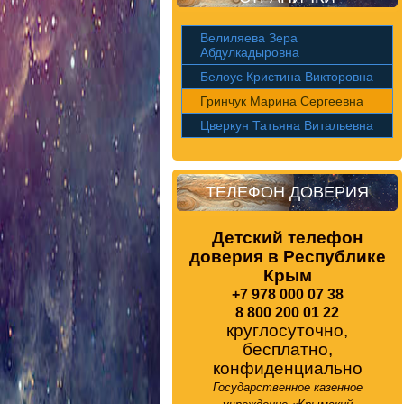
Велиляева Зера
Абдулкадыровна
Белоус Кристина Викторовна
Гринчук Марина Сергеевна
Цверкун Татьяна Витальевна
ТЕЛЕФОН ДОВЕРИЯ
Детский телефон
доверия в Республике
Крым
+7 978 000 07 38
8 800 200 01 22
круглосуточно,
бесплатно,
конфиденциально
Государственное казенное