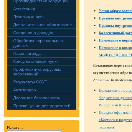
Противодействие коррупции
Аттестация
Устав образовател
Локальные акты
Правила внутренне
Дополнительное образование
Правила внутренн
Сведения о доходах
Коллективный дог
Положение о норм
Обработка персональных
данных
Положение о коми
Наши награды
МБДОУ "ДС №1 "
Консультативный пункт
Локальные нормативн
Профилактика вирусных
осуществления образ
заболеваний
2 статьи 30 Федераль
Результаты СОУТ
Антитеррор
Положение
о поряд
Дорожная безопасность
бюджетного дошкол
Республики Крым » 
Просвещение для родителей!
Порядок оформлени
«Космос» и родител
редакция)
Искать...