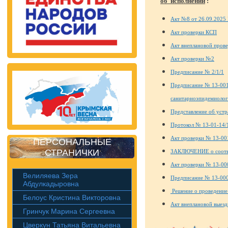
об исполнении
:
Акт №8 от 26.09.202
Акт проверки КСП
Акт внеплановой про
Акт проверки №2
Предписание № 2/1/1
Предписание № 13-001
санитарноэпидемиолог
Представление об уст
Протокол № 13-01-14/
Акт проверки № 13-00
ПЕРСОНАЛЬНЫЕ
СТРАНИЧКИ
ЗАКЛЮЧЕНИЕ о соответ
Акт проверки № 13-00
Велиляева Зера
Предписание № 13-00
Абдулкадыровна
Решение о проведение
Белоус Кристина Викторовна
Акт внеплановой выез
Гринчук Марина Сергеевна
Цверкун Татьяна Витальевна