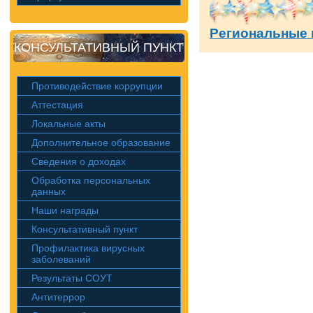
Региональные 
КОНСУЛЬТАТИВНЫЙ ПУНКТ
Противодействие коррупции
Аттестация
Локальные акты
Дополнительное образование
Сведения о доходах
Обработка персональных
данных
Наши награды
Консультативный пункт
Профилактика вирусных
заболеваний
Результаты СОУТ
Антитеррор