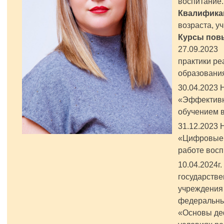
воспитание
Квалифика
возраста, у
Курсы пов
27.09.202
практики ре
образовани
30.04.202
«Эффективн
обучением в
31.12.202
«Цифровые 
работе восп
10.04.2024
государстве
учреждения
федеральны
«Основы де