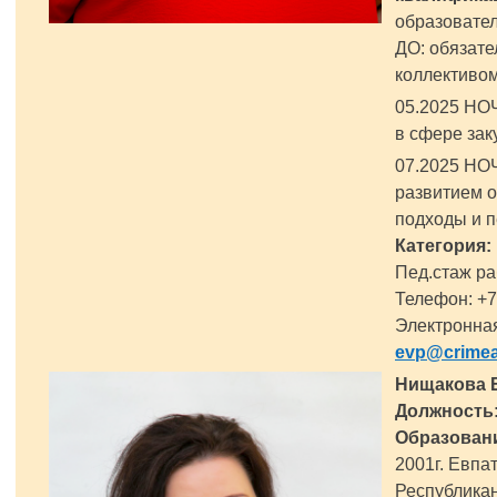
образовате
ДО: обязате
коллективом
05.2025 НО
в сфере зак
07.2025 НО
развитием о
подходы и п
Категория:
Пед.стаж ра
Телефон: +7
Электронная
evp@crimea
Нищакова 
Должность
Образован
2001г. Евпа
Республикан