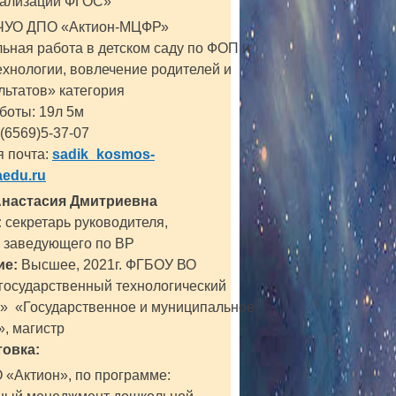
еализации ФГОС»
ОЧУО ДПО «Актион-МЦФР»
ьная работа в детском саду по ФОП и
хнологии, вовлечение родителей и
льтатов»
категория
боты: 19л 5м
(6569)5-37-07
 почта:
sadik_kosmos-
edu.ru
Анастасия Дмитриевна
:
секретарь руководителя,
ь заведующего по ВР
ие:
Высшее, 2021г. ФГБОУ ВО
государственный технологический
т» «Государственное и муниципальное
, магистр
овка:
«Актион», по программе: