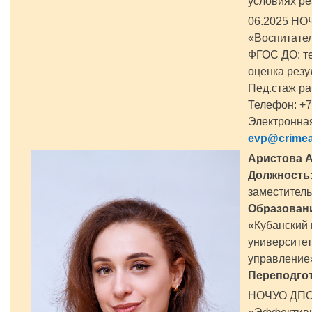
условиях р
06.2025 Н
«Воспитател
ФГОС ДО: те
оценка резу
Пед.стаж ра
Телефон: +7
Электронная
evp@crimea
Аристова 
Должность
заместител
Образован
«Кубанский 
университе
управление»
Переподгот
Н
ОЧУО ДПО 