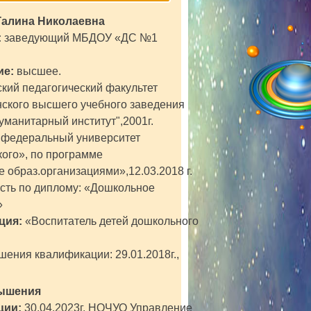
Галина Николаевна
:
заведующий МБДОУ «ДС №1
ие:
высшее.
кий педагогический факультет
ского высшего учебного заведения
уманитарный институт",2001г.
 федеральный университет
ого», по программе
 образ.организациями»,12.03.2018 г.
сть по диплому: «Дошкольное
»
ция:
«Воспитатель детей дошкольного
ения квалификации: 29.01.2018г.,
ышения
ции:
30.04.2023г. НОЧУО Управление