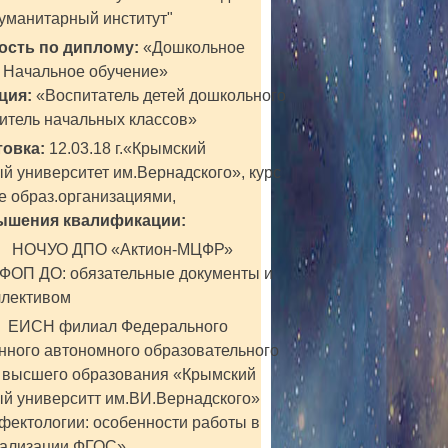
уманитарный институт"
ость по диплому:
«Дошкольное
. Начальное обучение»
ция:
«Воспитатель детей дошкольного
читель начальных классов»
овка:
12.03.18 г.«Крымский
 университет им.Вернадского», курс
е образ.организациями,
ышения квалификации:
3 НОЧУО ДПО «Актион-МЦФР»
 ФОП ДО: обязательные документы и
ллективом
г. ЕИСН филиал Федерального
нного автономного образовательного
 высшего образования «Крымский
й университт им.ВИ.Вернадского»
фектологии: особенности работы в
еализации ФГОС»