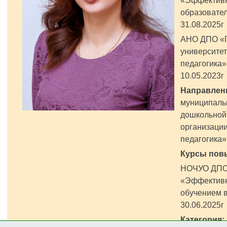
«Эффективн
образовате
31.08.2025г
АНО ДПО «Г
университе
педагогика»
10.05.2023г
Направлени
муниципаль
дошкольной
организаци
педагогика»
Курсы пов
НОЧУО ДПО 
«Эффективн
обучением в
30.06.2025г
Категория: