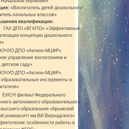
. Начальное обучение»
ция:
«Воспитатель детей дошкольного
читель начальных классов»
ышения квалификации:
3 ГАУ ДПО «ВГАПО» «Эффективные
ализации концепции дошкольного
я»
3 НОЧУО ДПО «Актион-МЦФР»
ое управление воспитанием и
 детском саду»
3 НОЧУО ДПО «Актион-МЦФР»
образовательные инструменты в
итателя»
г. ЕИСН филиал Федерального
нного автономного образовательного
 высшего образования «Крымский
й университт им.ВИ.Вернадского»
фектологии: особенности работы в