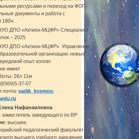
льными ресурсами и переход на ФОП
льные документы и работа с
 180ч.
ЧУО ДПО «Актион-МЦФР» Специалист
упок – 2025
ЧУО ДПО «Актион-МЦФР» Управление
бразовательной организации: новые
ередовой опыт коллег
не имеет
боты: 26л 11м
(6569)5-37-07
 почта:
sadik_kosmos-
edu.ru
Елена Нафанаиловна
:
заместитель заведующего по ВР
ие:
высшее.
торийский педагогический факультет
ского высшего учебного заведения