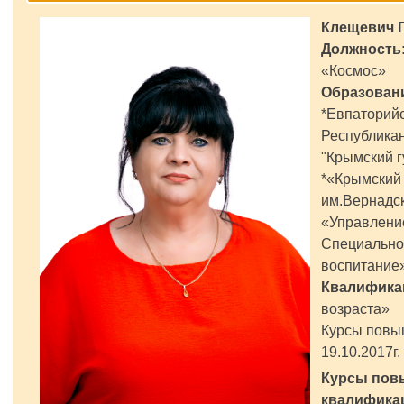
Клещевич 
Должность
«Космос»
Образован
*Евпаторийс
Республикан
"Крымский г
*«Крымский
им.Вернадск
«Управление
Специально
воспитание
Квалифика
возраста»
Курсы повыш
19.10.2017г.
Курсы пов
квалифика