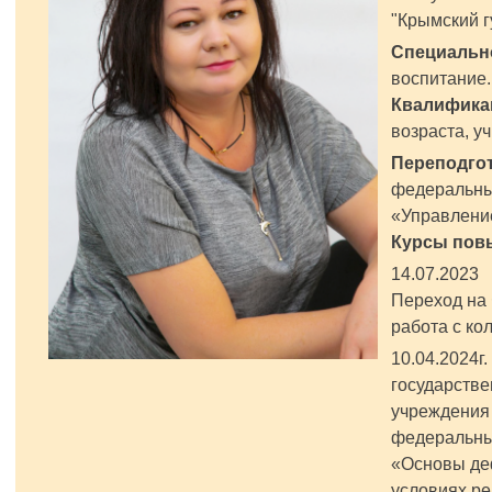
"Крымский г
Специальн
воспитание
Квалифика
возраста, у
Переподгот
федеральный
«Управлени
Курсы пов
14.07.202
Переход на
работа с ко
10.04.2024
государстве
учреждения
федеральны
«Основы де
условиях р