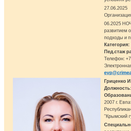
27.06.202
Организаци
06.2025 НО
развитием о
подходы и п
Категория:
Пед.стаж р
Телефон: +7
Электронная
evp@crimea
Гриценко 
Должность
Образован
2007 г. Евп
Республикан
"Крымский 
Специальн