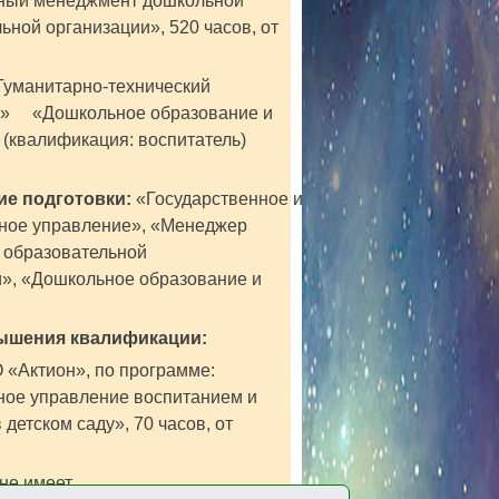
ый менеджмент дошкольной
льной организации
»
, 520 часов, от
уманитарно-технический
т» «Дошкольное образование и
 (квалификация: воспитатель)
е подготовки:
«Государственное и
ное управление», «Менеджер
 образовательной
и», «Дошкольное образование и
ышения квалификации:
«Актион», по программе:
ое управление воспитанием и
 детском саду
»
, 70 часов, от
не имеет