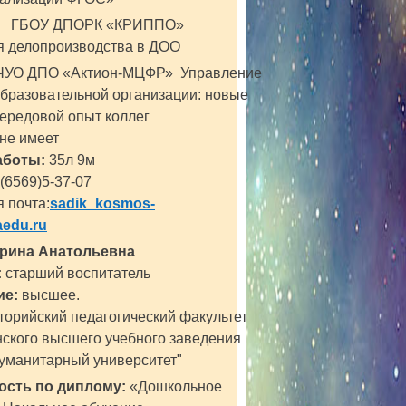
5 ГБОУ ДПОРК «КРИППО»
я делопроизводства в ДОО
ЧУО ДПО «Актион-МЦФР» Управление
бразовательной организации: новые
ередовой опыт коллег
не имеет
аботы:
35л 9м
(6569)5-37-07
 почта:
sadik_kosmos-
edu.ru
Ирина Анатольевна
:
старший воспитатель
ие:
высшее.
аторийский педагогический факультет
ского высшего учебного заведения
гуманитарный университет"
ость по диплому:
«Дошкольное