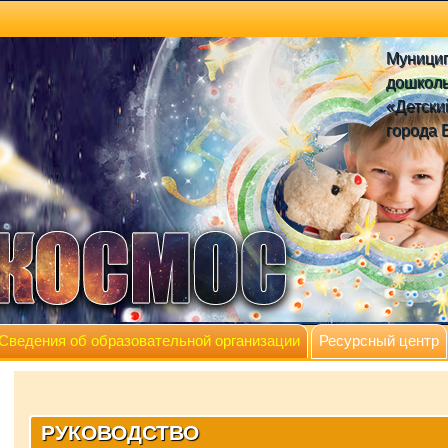
Муници
дошколь
«Детски
города 
Сведения об образовательной организации
Ресурсный центр
РУКОВОДСТВО