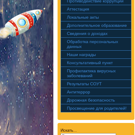
Противодействие коррупции
Аттестация
Локальные акты
Дополнительное образование
Сведения о доходах
Обработка персональных
данных
Наши награды
Консультативный пункт
Профилактика вирусных
заболеваний
Результаты СОУТ
Антитеррор
Дорожная безопасность
Просвещение для родителей!
Искать...