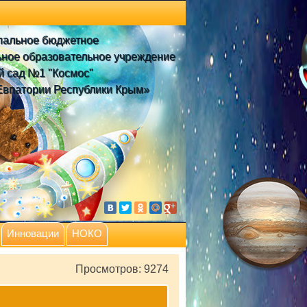
пальное бюджетное
ное образовательное учреждение
й сад №1 "Космос"
Евпатории Республики Крым»
Инновации
НОКО
Просмотров: 9274