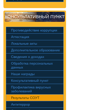
КОНСУЛЬТАТИВНЫЙ ПУНКТ
Противодействие коррупции
Аттестация
Локальные акты
Дополнительное образование
Сведения о доходах
Обработка персональных
данных
Наши награды
Консультативный пункт
Профилактика вирусных
заболеваний
Результаты СОУТ
Антитеррор