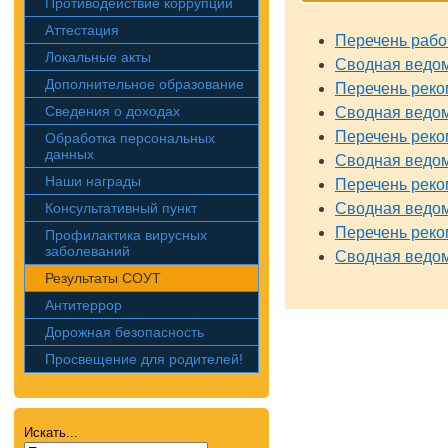
Противодействие коррупции
Аттестация
Перечень рабо
Локальные акты
Сводная ведом
Дополнительное образование
Перечень реко
Сведения о доходах
Сводная ведом
Перечень реко
Обработка персональных
данных
Сводная ведом
Наши награды
Перечень реко
Консультативный пункт
Сводная ведом
Перечень реко
Профилактика вирусных
заболеваний
Сводная ведом
Результаты СОУТ
Антитеррор
Дорожная безопасность
Просвещение для родителей!
Искать...