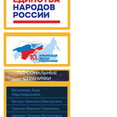
ПЕРСОНАЛЬНЫЕ
СТРАНИЧКИ
Велиляева Зера
Абдулкадыровна
Белоус Кристина Викторовна
Гринчук Марина Сергеевна
Цверкун Татьяна Витальевна