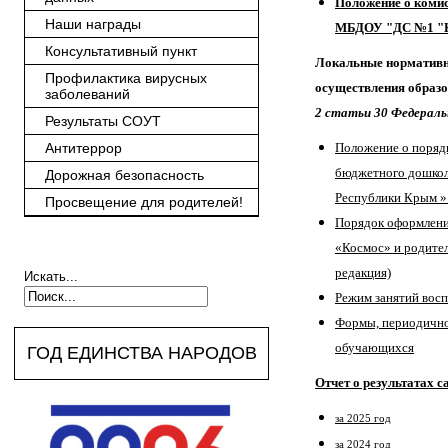
Положение о коми
Наши награды
МБДОУ "ДС №1 "
Консультативный пункт
Локальные нормативн
Профилактика вирусных
осуществления образ
заболеваний
2 статьи 30 Федераль
Результаты СОУТ
Антитеррор
Положение
о поряд
бюджетного дошкол
Дорожная безопасность
Республики Крым » 
Просвещение для родителей!
Порядок оформлени
«Космос» и родител
редакция)
Искать...
Режим занятий вос
Формы, периодично
обучающихся
ГОД ЕДИНСТВА НАРОДОВ
Отчет о результатах
за 2025 год
за 2024 год