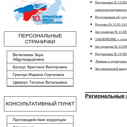
Предписание № 13-001
санитарноэпидемиолог
Представление об уст
Протокол № 13-01-14/
Акт проверки № 13-00
ПЕРСОНАЛЬНЫЕ
ЗАКЛЮЧЕНИЕ о соответ
СТРАНИЧКИ
Акт проверки № 13-00
Велиляева Зера
Предписание № 13-00
Абдулкадыровна
Решение о проведение
Белоус Кристина Викторовна
Акт внеплановой выез
Гринчук Марина Сергеевна
Цверкун Татьяна Витальевна
Региональные 
КОНСУЛЬТАТИВНЫЙ ПУНКТ
Противодействие коррупции