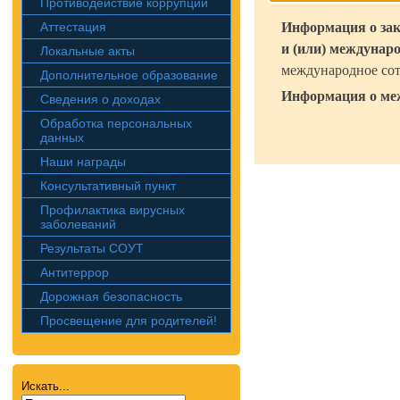
Противодействие коррупции
Аттестация
Информация о за
и (или) междунар
Локальные акты
международное сот
Дополнительное образование
Информация о ме
Сведения о доходах
Обработка персональных
данных
Наши награды
Консультативный пункт
Профилактика вирусных
заболеваний
Результаты СОУТ
Антитеррор
Дорожная безопасность
Просвещение для родителей!
Искать...