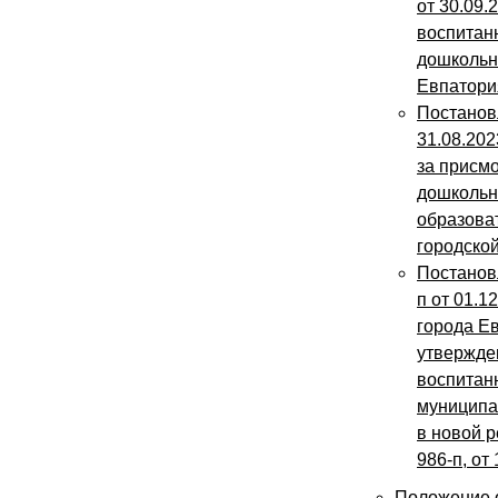
от 30.09.
воспитан
дошкольн
Евпатори
Постанов
31.08.20
за присм
дошкольн
образова
городско
Постанов
п от 01.
города Е
утвержде
воспитан
муниципа
в новой р
986-п, от
Положение о