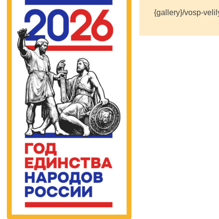
{gallery}/vosp-veli