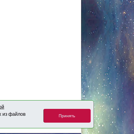
ой
х из файлов
Принять