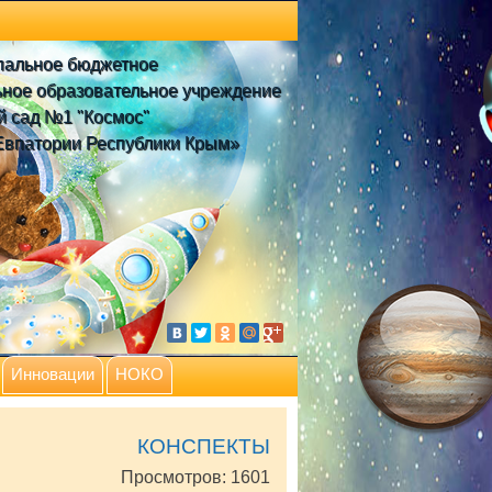
пальное бюджетное
ное образовательное учреждение
й сад №1 "Космос"
Евпатории Республики Крым»
Инновации
НОКО
КОНСПЕКТЫ
Просмотров: 1601