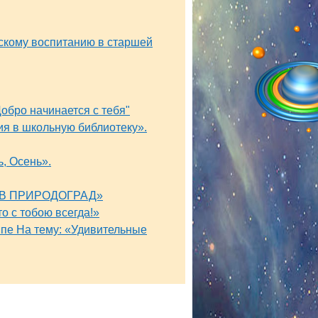
ескому воспитанию в старшей
обро начинается с тебя"
ия в школьную библиотеку».
, Осень».
Е В ПРИРОДОГРАД»
о с тобою всегда!»
ппе На тему: «Удивительные