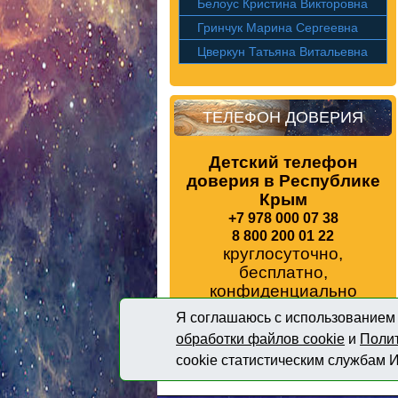
Белоус Кристина Викторовна
Гринчук Марина Сергеевна
Цверкун Татьяна Витальевна
ТЕЛЕФОН ДОВЕРИЯ
Детский телефон
доверия в Республике
Крым
+7 978 000 07 38
8 800 200 01 22
круглосуточно,
бесплатно,
конфиденциально
Государственное казенное
Я соглашаюсь с использованием 
учреждение «Крымский
обработки файлов сookie
и
Поли
республиканский центр социальных
cookie статистическим службам И
служб для семьи, детей и молодежи»