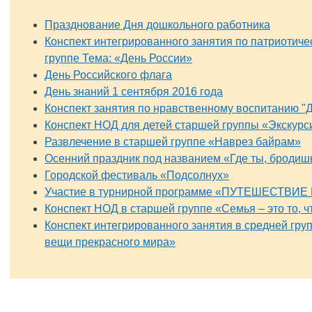
Празднование Дня дошкольного работника
Конспект интегрированного занятия по патриотич
группе Тема: «День России»
День Российского флага
День знаний 1 сентября 2016 года
Конспект занятия по нравственному воспитанию "Д
Конспект НОД для детей старшей группы «Экскурс
Развлечение в старшей группе «Наврез байрам»
Осенний праздник под названием «Где ты, бродишь
Городской фестиваль «Подсолнух»
Участие в турнирной программе «ПУТЕШЕСТВИ
Конспект НОД в старшей группе «Семья – это то, чт
Конспект интегрированного занятия в средней гру
вещи прекрасного мира»