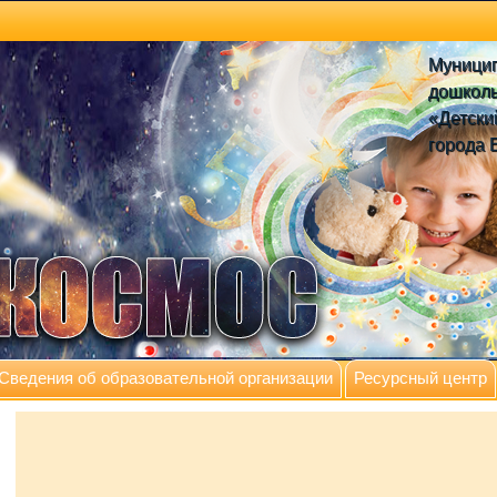
Муници
дошколь
«Детски
города 
Сведения об образовательной организации
Ресурсный центр