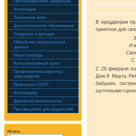
Противодействие коррупции
Аттестация
Локальные акты
В преддверии пр
Дополнительное образование
приятное для сво
Сведения о доходах
Э
Обработка персональных
И 
данных
Свои
Наши награды
С 
Консультативный пункт
С 29 февраля по
Профилактика вирусных
Дню 8 Марта. Реб
заболеваний
бабушек, сестр
Результаты СОУТ
шуточными сценк
Антитеррор
Дорожная безопасность
Просвещение для родителей!
Искать...