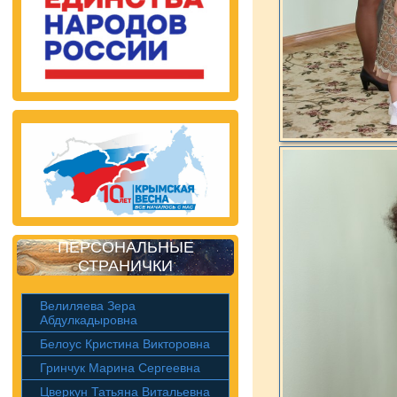
ПЕРСОНАЛЬНЫЕ
СТРАНИЧКИ
Велиляева Зера
Абдулкадыровна
Белоус Кристина Викторовна
Гринчук Марина Сергеевна
Цверкун Татьяна Витальевна