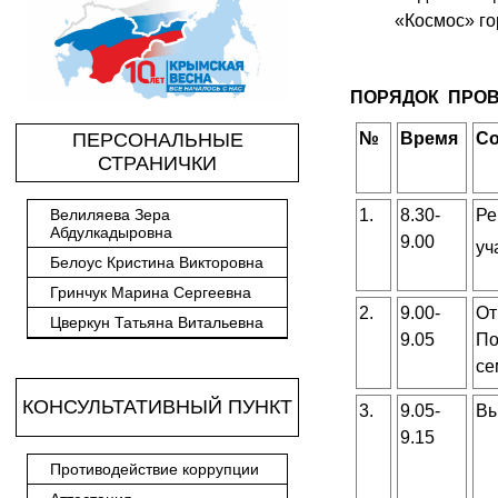
«Космос» го
ПОРЯДОК ПРО
ПЕРСОНАЛЬНЫЕ
№
Время
Со
СТРАНИЧКИ
Велиляева Зера
1.
8.30-
Ре
Абдулкадыровна
9.00
уч
Белоус Кристина Викторовна
Гринчук Марина Сергеевна
2.
9.00-
От
Цверкун Татьяна Витальевна
9.05
По
се
КОНСУЛЬТАТИВНЫЙ ПУНКТ
3.
9.05-
Вы
9.15
Противодействие коррупции