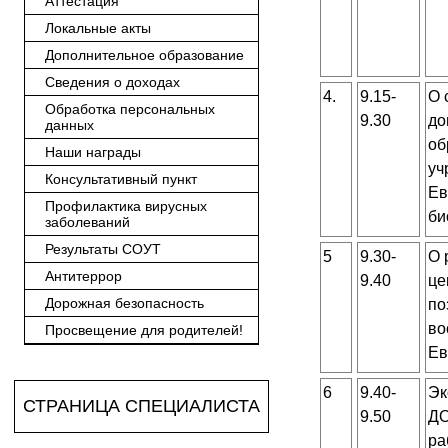
Аттестация
Локальные акты
Дополнительное образование
Сведения о доходах
4.
9.15-
О 
Обработка персональных
9.30
до
данных
об
Наши награды
уч
Консультативный пункт
Ев
Профилактика вирусных
би
заболеваний
Результаты СОУТ
5
9.30-
О 
Антитеррор
9.40
це
Дорожная безопасность
по
во
Просвещение для родителей!
Ев
6
9.40-
Эк
СТРАНИЦА СПЕЦИАЛИСТА
9.50
ДО
ра