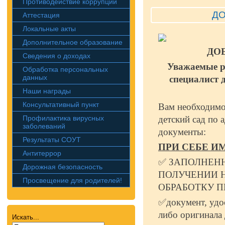
Противодействие коррупции
ДО
Аттестация
Локальные акты
Дополнительное образование
ДО
Сведения о доходах
Уважаемые р
Обработка персональных
данных
специалист д
Наши награды
Консультативный пункт
Вам необходимо 
Профилактика вирусных
детский сад по 
заболеваний
документы:
Результаты СОУТ
ПРИ СЕБЕ И
Антитеррор
✅ ЗАПОЛНЕН
Дорожная безопасность
ПОЛУЧЕНИИ Н
Просвещение для родителей!
ОБРАБОТКУ П
✅документ, удо
либо оригинала
Искать...