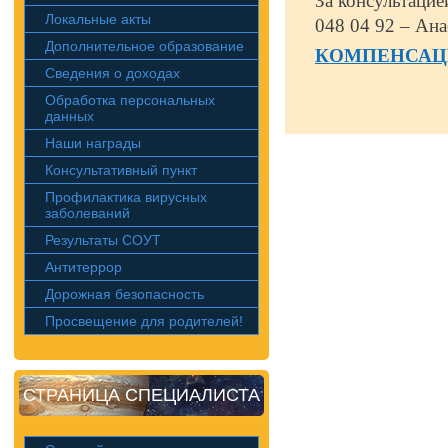
За консультацие
Локальные акты
048 04 92 – Ана
Дополнительное образование
КОМПЕНСАЦ
Сведения о доходах
Обработка персональных
данных
Наши награды
Консультативный пункт
Профилактика вирусных
заболеваний
Результаты СОУТ
Антитеррор
Дорожная безопасность
Просвещение для родителей!
СТРАНИЦА СПЕЦИАЛИСТА