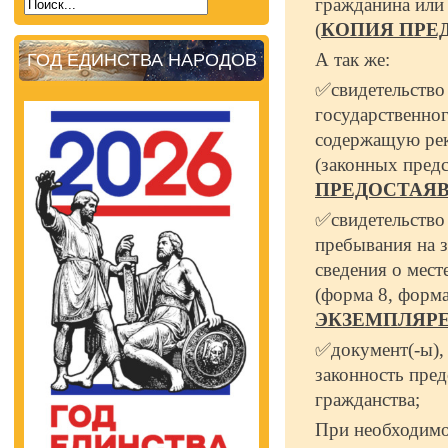
гражданина или 
(
КОПИЯ ПРЕД
А так же:
ГОД ЕДИНСТВА НАРОДОВ
✅свидетельство
государственног
содержащую рекв
(законных предс
ПРЕДОСТАЯВ
✅свидетельство 
пребывания на 
сведения о мест
(форма 8, форма
ЭКЗЕМПЛЯР
✅документ(-ы),
законность пред
гражданства;
При необходимо