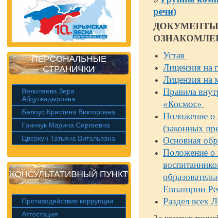
речи)
ДОКУМЕНТЫ 
ОЗНАКОМЛЕ
Устав
ПЕРСОНАЛЬНЫЕ
Лицензия на 
СТРАНИЧКИ
Лицензия на 
Правила вну
Велиляева Зера
Абдулкадыровна
«Космос»
Белоус Кристина Викторовна
Положение о 
Гринчук Марина Сергеевна
(законных пр
Цверкун Татьяна Витальевна
Основная обр
Положение о 
воспитаннико
КОНСУЛЬТАТИВНЫЙ ПУНКТ
образователь
Евпатории Р
Раздел всех
Противодействие коррупции
Аттестация