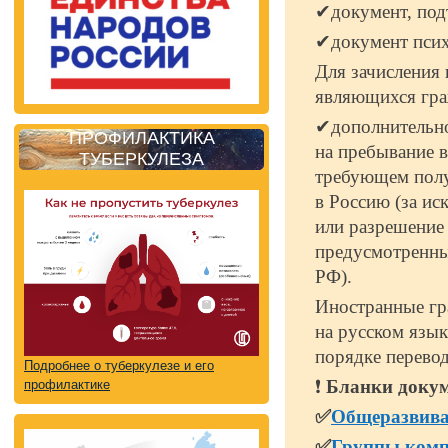
✔документ, под
✔документ псих
Для зачисления 
являющихся гр
✔дополнительно
ПРОФИЛАКТИКА
на пребывание в
ТУБЕРКУЛЕЗА
требующем получ
в Россию (за ис
или разрешение
предусмотренны
РФ).
Иностранные гр
на русском язык
порядке перевод
Подробнее о туберкулезе и его
❗
Бланки доку
профилактике
✅
Общеразвив
✅
Группы комп