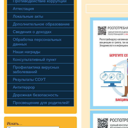
Противодействие коррупции
Аттестация
Локальные акты
Дополнительное образование
Сведения о доходах
Обработка персональных
данных
Наши награды
Консультативный пункт
Профилактика вирусных
заболеваний
Результаты СОУТ
Антитеррор
Дорожная безопасность
Просвещение для родителей!
Искать...