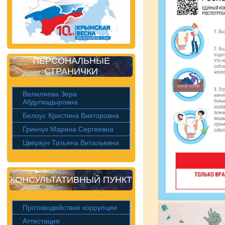
ПЕРСОНАЛЬНЫЕ
СТРАНИЧКИ
Велиляева Зера
Абдулкадыровна
Белоус Кристина Викторовна
Гринчук Марина Сергеевна
Цверкун Татьяна Витальевна
КОНСУЛЬТАТИВНЫЙ ПУНКТ
Противодействие коррупции
Аттестация