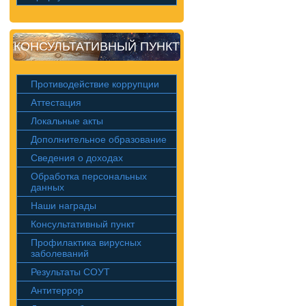
КОНСУЛЬТАТИВНЫЙ ПУНКТ
Противодействие коррупции
Аттестация
Локальные акты
Дополнительное образование
Сведения о доходах
Обработка персональных
данных
Наши награды
Консультативный пункт
Профилактика вирусных
заболеваний
Результаты СОУТ
Антитеррор