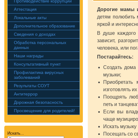
Противодействие коррупции
Аттестация
Дорогие мамы 
детям полюбить 
Локальные акты
яркой и интересно
Дополнительное образование
В душе каждого 
Сведения о доходах
зависит, разгор
Обработка персональных
данных
человека, или пог
Наши награды
Постарайтесь:
Консультативный пункт
Создать дома 
Профилактика вирусных
музыки;
заболеваний
Приобретать 
Результаты СОУТ
изготовлять их
Антитеррор
Поощрять люб
Дорожная безопасность
петь и танцева
Просвещение для родителей!
Если вы владе
чаще музициров
Искать музыку в
Искать...
Посещать со с