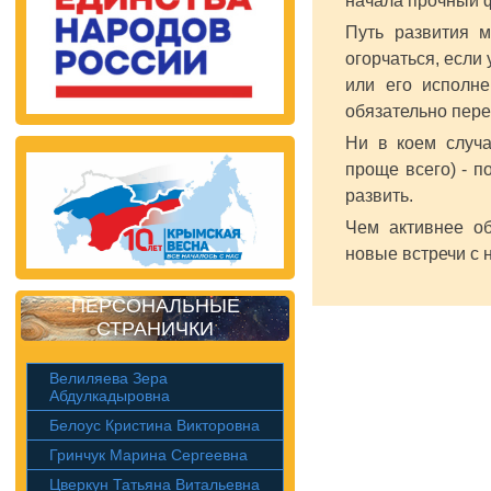
начала прочный ф
Путь развития м
огорчаться, если
или его исполне
обязательно перей
Ни в коем случа
проще всего) - п
развить.
Чем активнее о
новые встречи с 
ПЕРСОНАЛЬНЫЕ
СТРАНИЧКИ
Велиляева Зера
Абдулкадыровна
Белоус Кристина Викторовна
Гринчук Марина Сергеевна
Цверкун Татьяна Витальевна