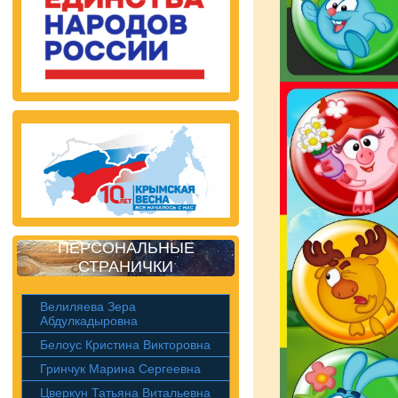
ПЕРСОНАЛЬНЫЕ
СТРАНИЧКИ
Велиляева Зера
Абдулкадыровна
Белоус Кристина Викторовна
Гринчук Марина Сергеевна
Цверкун Татьяна Витальевна