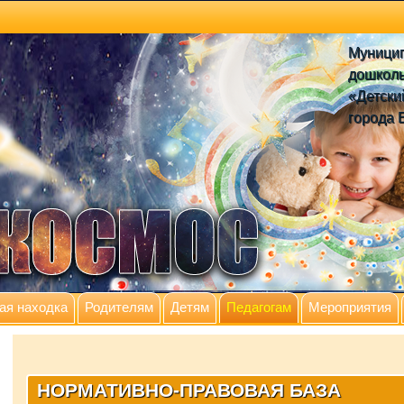
Муници
дошколь
«Детски
города 
ая находка
Родителям
Детям
Педагогам
Мероприятия
НОРМАТИВНО-ПРАВОВАЯ БАЗА