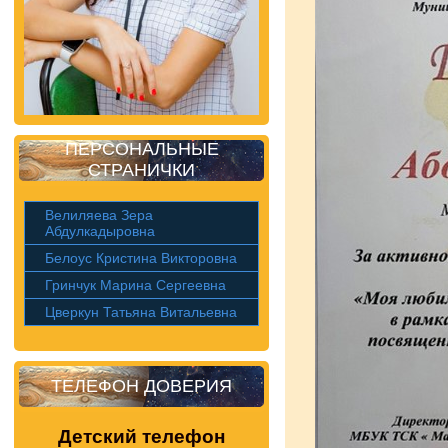
ПЕРСОНАЛЬНЫЕ
СТРАНИЧКИ
Велиляева Зера
Абдулкадыровна
Белоус Кристина Викторовна
Гринчук Марина Сергеевна
Цверкун Татьяна Витальевна
ТЕЛЕФОН ДОВЕРИЯ
Детский телефон