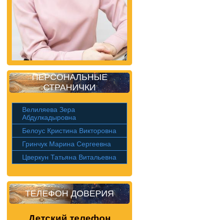
ПЕРСОНАЛЬНЫЕ
СТРАНИЧКИ
Велиляева Зера
Абдулкадыровна
Белоус Кристина Викторовна
Гринчук Марина Сергеевна
Цверкун Татьяна Витальевна
ТЕЛЕФОН ДОВЕРИЯ
Детский телефон