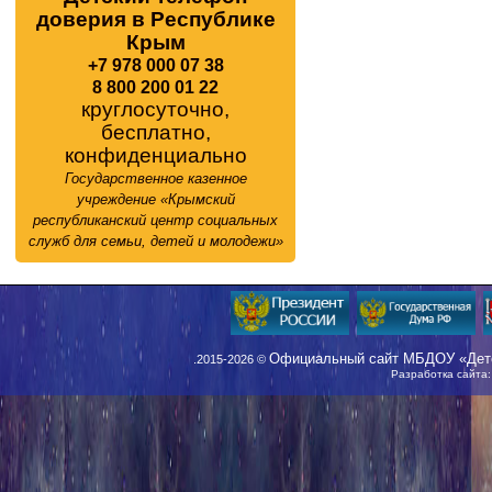
доверия в Республике
Крым
+7 978 000 07 38
8 800 200 01 22
круглосуточно,
бесплатно,
конфиденциально
Государственное казенное
учреждение «Крымский
республиканский центр социальных
служб для семьи, детей и молодежи»
Официальный сайт МБДОУ «Детс
.2015-2026 ©
Разработка сайта