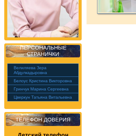
ПЕРСОНАЛЬНЫЕ
СТРАНИЧКИ
Велиляева Зера
Абдулкадыровна
Белоус Кристина Викторовна
Гринчук Марина Сергеевна
Цверкун Татьяна Витальевна
ТЕЛЕФОН ДОВЕРИЯ
Детский телефон