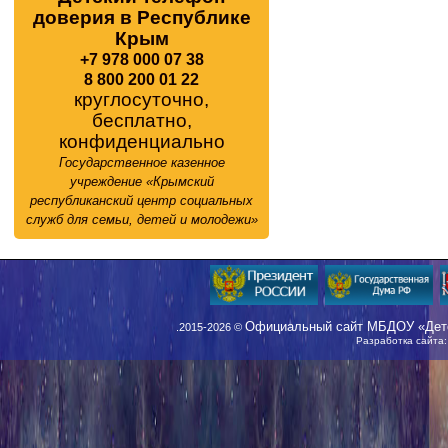
доверия в Республике
Крым
+7 978 000 07 38
8 800 200 01 22
круглосуточно,
бесплатно,
конфиденциально
Государственное казенное
учреждение «Крымский
республиканский центр социальных
служб для семьи, детей и молодежи»
Официальный сайт МБДОУ «Детс
.2015-2026 ©
Разработка сайта