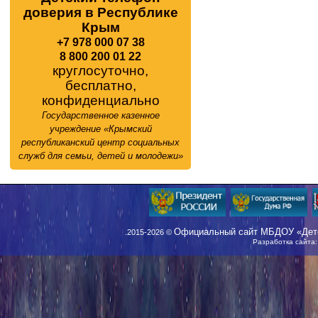
доверия в Республике
Крым
+7 978 000 07 38
8 800 200 01 22
круглосуточно,
бесплатно,
конфиденциально
Государственное казенное
учреждение «Крымский
республиканский центр социальных
служб для семьи, детей и молодежи»
Официальный сайт МБДОУ «Детс
.2015-2026 ©
Разработка сайта