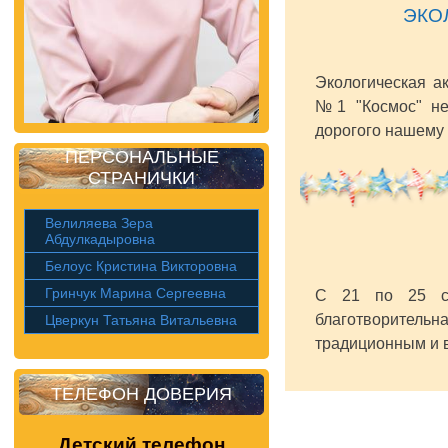
ЭКО
Экологическая ак
№1 "Космос" не
дорогого нашему 
ПЕРСОНАЛЬНЫЕ
СТРАНИЧКИ
Велиляева Зера
Абдулкадыровна
Белоус Кристина Викторовна
Гринчук Марина Сергеевна
С 21 по 25 се
благотворитель
Цверкун Татьяна Витальевна
традиционным и в
ТЕЛЕФОН ДОВЕРИЯ
Детский телефон