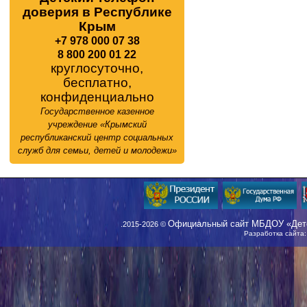
доверия в Республике
Крым
+7 978 000 07 38
8 800 200 01 22
круглосуточно,
бесплатно,
конфиденциально
Государственное казенное
учреждение «Крымский
республиканский центр социальных
служб для семьи, детей и молодежи»
Официальный сайт МБДОУ «Детс
.2015-2026 ©
Разработка сайта