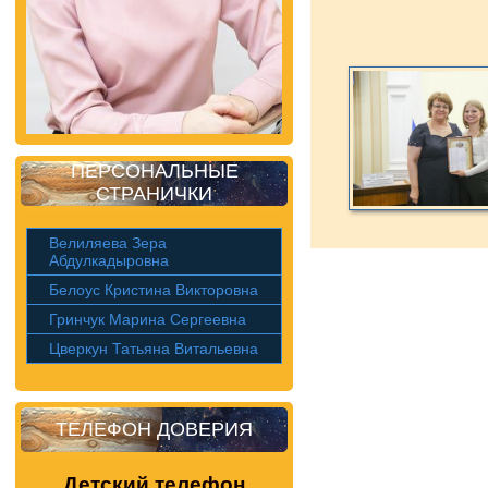
ПЕРСОНАЛЬНЫЕ
СТРАНИЧКИ
Велиляева Зера
Абдулкадыровна
Белоус Кристина Викторовна
Гринчук Марина Сергеевна
Цверкун Татьяна Витальевна
ТЕЛЕФОН ДОВЕРИЯ
Детский телефон