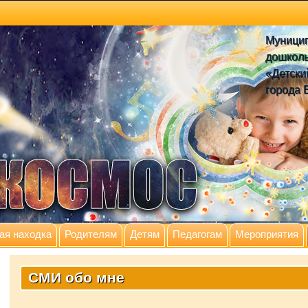
Муници
дошколь
«Детски
города 
ая находка
Родителям
Детям
Педагогам
Мероприятия
СМИ обо мне